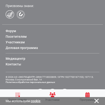
Присвоены знаки:
Форум
Посетителям
Участникам
Деловая программа
Медиацентр
Контакты
© 2026 АО «ЭКСПОЦЕНТР» (ИНН 7718033809 / ОГРН 1027700167153), 107113,
Москва, Сокольнический Вал, 1А
Политика обработки персональных данных
Бронь стенда
Участники
Программа
Мы используем
cookie
.