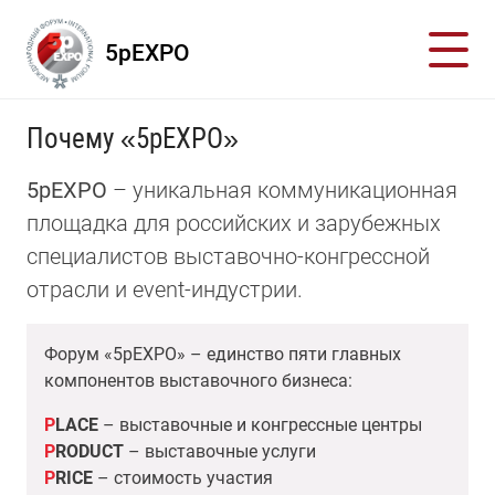
5pEXPO
Почему «5pEXPO»
5pEXPO
– уникальная коммуникационная
площадка для российских и зарубежных
специалистов выставочно-конгрессной
отрасли и event-индустрии.
Форум «5pEXPO» – единство пяти главных
компонентов выставочного бизнеса:
P
LACE
– выставочные и конгрессные центры
P
RODUCT
– выставочные услуги
P
RICE
– стоимость участия