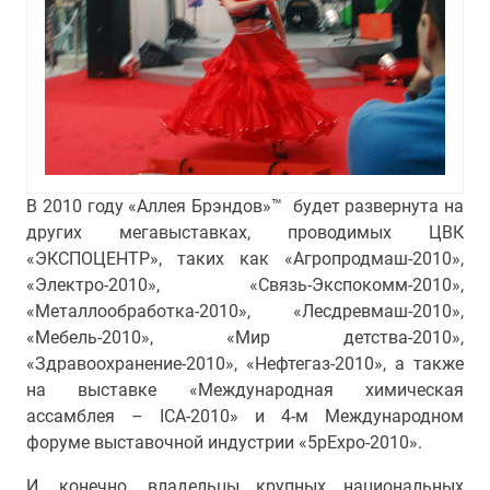
В 2010 году «Аллея Брэндов»™ будет развернута на
других мегавыставках, проводимых ЦВК
«ЭКСПОЦЕНТР», таких как «Агропродмаш-2010»,
«Электро-2010», «Связь-Экспокомм-2010»,
«Металлообработка-2010», «Лесдревмаш-2010»,
«Мебель-2010», «Мир детства-2010»,
«Здравоохранение-2010», «Нефтегаз-2010», а также
на выставке «Международная химическая
ассамблея – ICA-2010» и 4-м Международном
форуме выставочной индустрии «5pExpo-2010».
И, конечно, владельцы крупных национальных