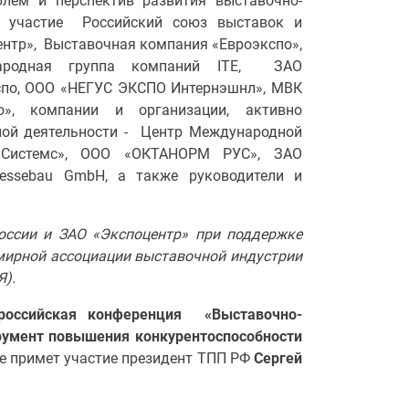
лем и перспектив развития выставочно-
т участие Российский союз выставок и
нтр», Выставочная компания «Евроэкспо»,
народная группа компаний ITE, ЗАО
кспо, ООО «НЕГУС ЭКСПО Интернэшнл», МВК
о», компании и организации, активно
ной деятельности - Центр Международной
и Системс», ООО «ОКТАНОРМ РУС», ЗАО
Messebau GmbH, а также руководители и
оссии и ЗАО «Экспоцентр» при поддержке
мирной ассоциации выставочной индустрии
Я).
оссийская конференция
«Выставочно-
трумент повышения конкурентоспособности
те примет участие
президент ТПП РФ
Сергей