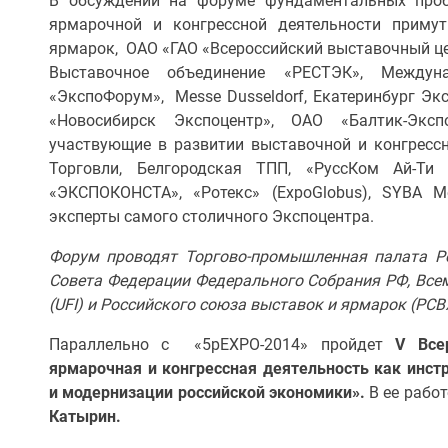
В обсуждении на форуме фундаментальных проб
ярмарочной и конгрессной деятельности приму
ярмарок, ОАО «ГАО «Всероссийский выставочный це
Выставочное объединение «РЕСТЭК», Между
«ЭкспоФорум», Messe Dusseldorf, Екатеринбург Э
«Новосибирск Экспоцентр», ОАО «Балтик-Эксп
участвующие в развитии выставочной и конгресс
Торговли, Белгородская ТПП, «РуссКом Ай-Т
«ЭКСПОКОНСТА», «Ротекс» (ЕxpoGlobus), SYBA 
эксперты самого столичного Экспоцентра.
Форум проводят Торгово-промышленная палата Р
Совета Федерации Федерального Собрания РФ, Все
(UFI) и Российского союза выставок и ярмарок (РСВ
Параллельно с «5pEXPO-2014» пройдет
V
Всер
ярмарочная и конгрессная деятельность как инс
и модернизации российской экономики».
В ее рабо
Катырин.