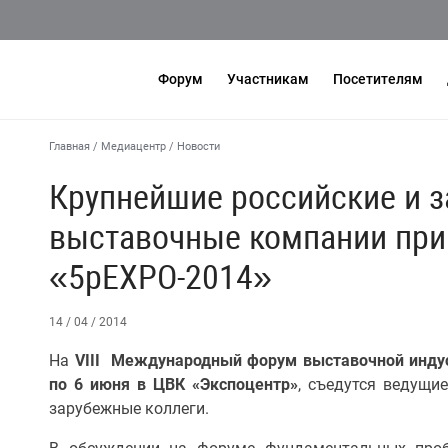
Форум
Участникам
Посетителям
Главная
/
Медиацентр
/
Новости
Крупнейшие российские и 
выставочные компании при
«5pEXPO-2014»
14 / 04 / 2014
На
VIII
Международный форум выставочной индус
по 6 июня в ЦВК «Экспоцентр»
, съедутся ведущи
зарубежные коллеги.