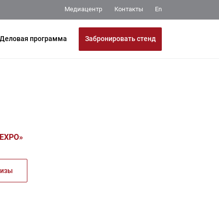
Медиацентр
Контакты
En
Забронировать стенд
Деловая программа
pEXPO»
лизы